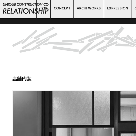
TOP
CONCEPT
ARCHI WORKS
EXPRESSION
店舗内装