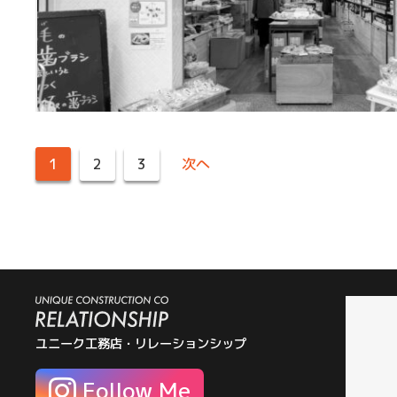
投
1
2
3
次へ
稿
の
ペ
ー
ジ
送
り
ユニーク工務店・リレーションシップ
Follow Me