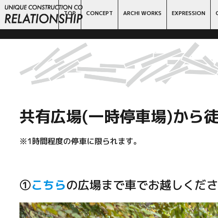
TOP
CONCEPT
ARCHI WORKS
EXPRESSION
共有広場
(
一時停車場)から
※1時間程度の停車に限られます。
①
こちら
の広場まで車でお越しくださ